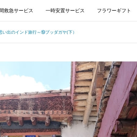
間救急サービス
一時安置サービス
フラワーギフト
思い出のインド旅行～⑲ブッダガヤ(下）