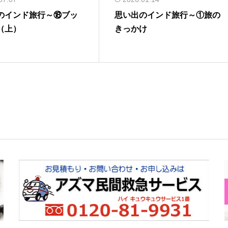
のインド旅行～⑱ブッ
思い出のインド旅行～①旅の
（上）
きっかけ