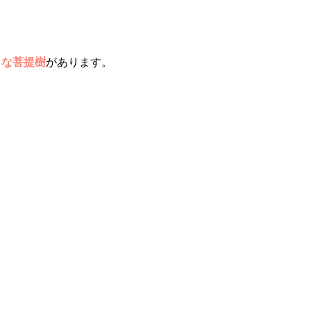
。
きな菩提樹
があります。
、