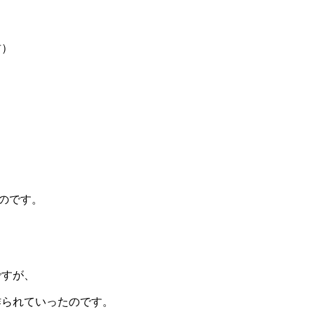
君）
のです。
、
ですが、
作られていったのです。