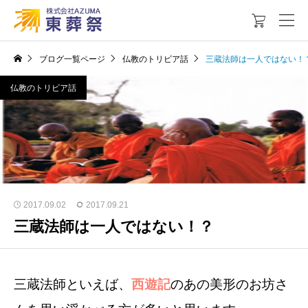

ブログ一覧ページ
仏教のトリビア話
三蔵法師は一人ではない！
仏教のトリビア話
2017.09.02
2017.09.21
三蔵法師は一人ではない！？
三蔵法師といえば、
西遊記
のあの美形のお坊さ