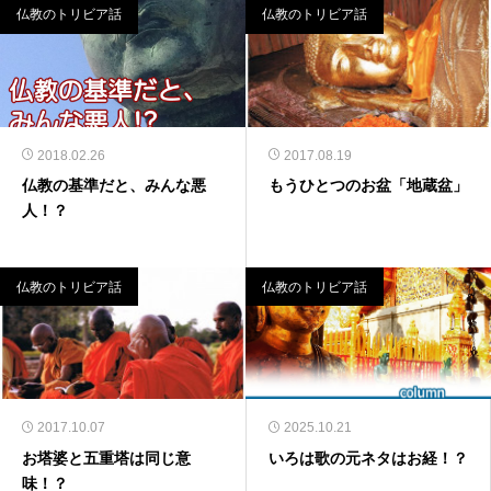
仏教のトリビア話
仏教のトリビア話
2018.02.26
2017.08.19
仏教の基準だと、みんな悪
もうひとつのお盆「地蔵盆」
人！？
仏教のトリビア話
仏教のトリビア話
2017.10.07
2025.10.21
お塔婆と五重塔は同じ意
いろは歌の元ネタはお経！？
味！？