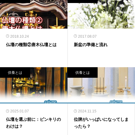
2018.10.24
2017.08.07
仏壇の種類②唐木仏壇とは
新盆の準備と流れ
供養とは
供養とは
2025.01.07
2024.11.15
仏壇を選ぶ前に：ピンキリの
位牌がいっぱいになってしま
わけは？
ったら？