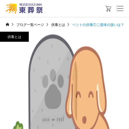

ブログ一覧ページ
供養とは
ペットの供養①ご遺体の扱いは？
供養とは