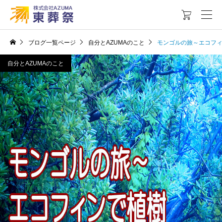

ブログ一覧ページ
自分とAZUMAのこと
モンゴルの旅～エコフ
自分とAZUMAのこと