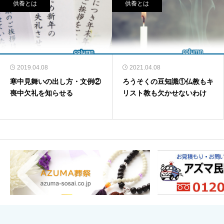
供養とは
供養とは
2019.04.08
2021.04.08
寒中見舞いの出し方・文例②
ろうそくの豆知識①仏教もキ
喪中欠礼を知らせる
リスト教も欠かせないわけ