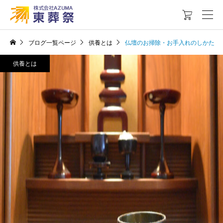

ブログ一覧ページ
供養とは
仏壇のお掃除・お手入れのしかた
供養とは