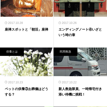
2017.10.28
2017.10.26
座禅スポットと「朝活」座禅
エンディングノート④いざと
いう時の章
供養とは
民間救急
2017.10.23
2017.10.22
ペットの供養③お葬儀はどう
新人救急隊員、一時帰宅付き
する？
添い待機に挑戦！