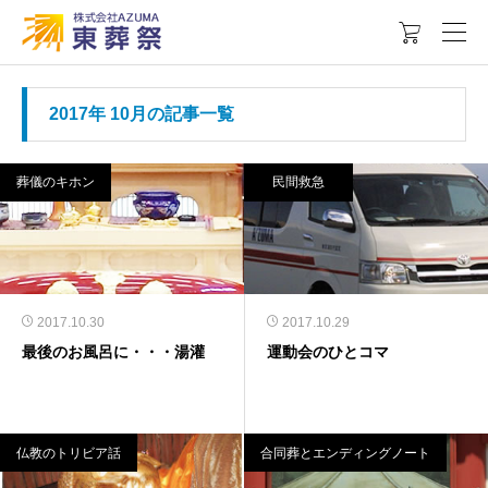

2017年 10月の記事一覧
葬儀のキホン
民間救急
2017.10.30
2017.10.29
最後のお風呂に・・・湯灌
運動会のひとコマ
仏教のトリビア話
合同葬とエンディングノート