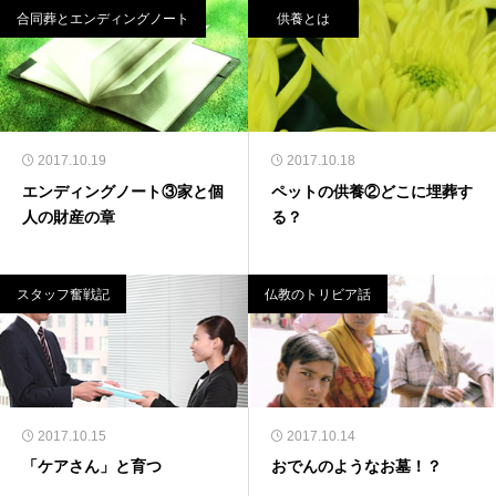
合同葬とエンディングノート
供養とは
2017.10.19
2017.10.18
エンディングノート③家と個
ペットの供養②どこに埋葬す
人の財産の章
る？
スタッフ奮戦記
仏教のトリビア話
2017.10.15
2017.10.14
「ケアさん」と育つ
おでんのようなお墓！？