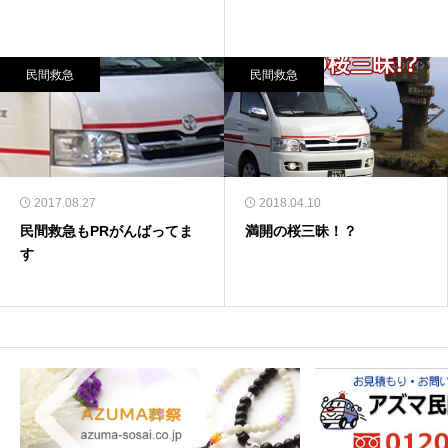
民間救急
民間救急
2017.08.27
2018.04.10
民間救急もPRがんばってま
満開の桜三昧！？
す