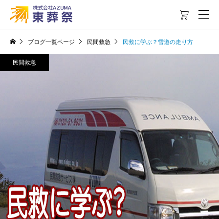

ブログ一覧ページ
民間救急
民救に学ぶ？雪道の走り方
民間救急