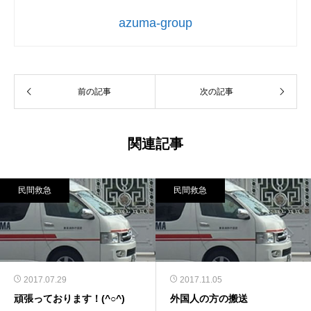
azuma-group
前の記事
次の記事
関連記事
民間救急
民間救急
2017.07.29
2017.11.05
頑張っております！(^○^)
外国人の方の搬送