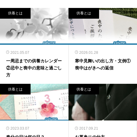
供養とは
供養とは
2021.05.07
2026.01.28
一周忌までの供養カレンダー
寒中見舞いの出し方・文例①
②忌中と喪中の意味と過ごし
喪中はがきへの返信
方
供養とは
供養とは
2023.03.07
2017.09.21
春分の日は何の日？
お墓参りの仕方